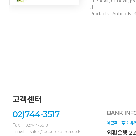
ELISA kit, CLIA ki
다.
Products : Antibody, K
고객센터
02)744-3517
BANK INF
예금주 : (주)애
Fax.
02)744-3518
Email.
sales@accuresearch.co.kr
외환은행 221