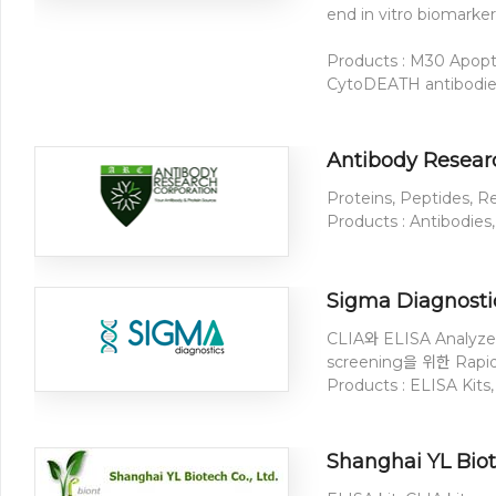
end in vitro biomar
Products : M30 Apop
CytoDEATH antibodies
Antibody Resear
Proteins, Peptides
Products : Antibodies
Sigma Diagnostic
CLIA와 ELISA Analyz
screening을 위한 Rapi
Products : ELISA Kit
Shanghai YL Biote