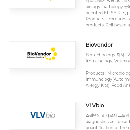
서로 나눠져 있습니다. 특히, im
biology, pathology
oriented ELISA Kits
Products : Immunoassa
products, Cell-based a
BioVendor
Biotechnology 회사로서 
Immunology, Veterin
Products : Microbiolog
Immunology(Autoimmun
Allergy Kits), Food An
VLVbio
스웨덴의 회사로서 그들의 high-
diagnostics cell-b
quantification of the