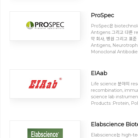
ProSpec
ProSpec은 biotechnol
Antigens 그리고 다른 
약 회사, 병원 그리고 표준 실험
Antigens, Neurotrophi
Monoclonal Antibodies
EIAab
Life science 분야의 r
recombination, immu
science lab instru
Products :Protein, Pol
Elabscience Biot
Elabscience는 high-