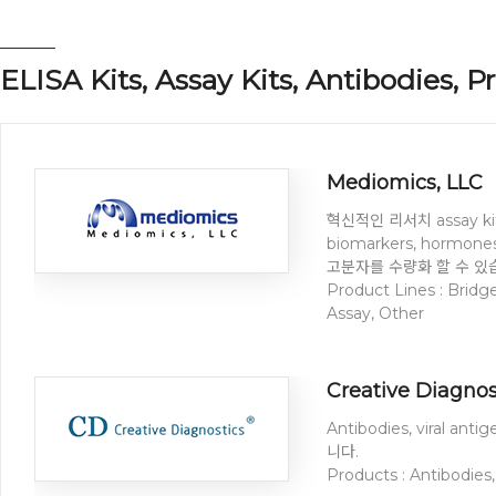
ELISA Kits, Assay Kits, Antibodies, P
Mediomics, LLC
혁신적인 리서치 assay 
biomarkers, hormones, 
고분자를 수량화 할 수 있
Product Lines : Bri
Assay, Other
Creative Diagnos
Antibodies, viral an
니다.
Products : Antibodies