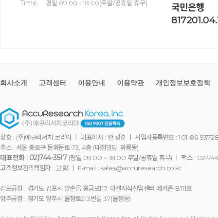
Time.
평일 09:00 - 18:00(주말/공휴일 휴무)
국민은행
817201.04
회사소개
고객센터
이용안내
이용약관
개인정보보호정책
상호 : (주)애큐리서치 코리아 ㅣ 대표이사 : 안 광훈 ㅣ 사업자등록번호 : 101-86-9372
주소 : 서울 종로구 돈화문로 73, 4층 (대정빌딩, 와룡동)
대표전화 : 02)744-3517
(평일 09:00 ~ 18:00 주말/공휴일 휴무) ㅣ 팩스 : 02-744
고객정보관리책임자 :
ㅣ E-mail : sales@accuresearch.co.kr
고향
김포공장 : 경기도 김포시 양촌읍 황금로117. 이젠지식산업센터 메카존 B111호
양주공장 : 경기도 양주시 율정로213번길 37(율정동)