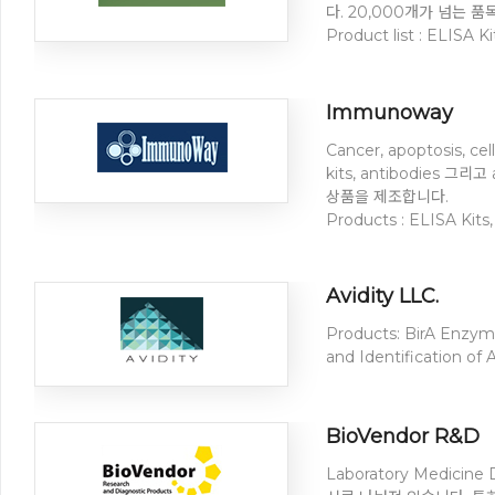
다. 20,000개가 넘는 품목을
Product list : ELISA K
Immunoway
Cancer, apoptosis, ce
kits, antibodies 그
상품을 제조합니다.
Products : ELISA Kits,
Avidity LLC.
Products: BirA Enzyme a
and Identification of 
BioVendor R&D
Laboratory Medicine D