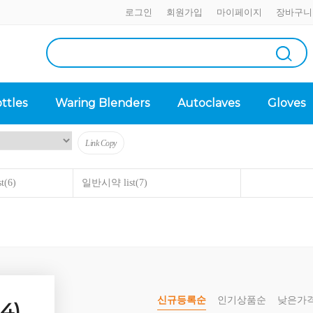
로그인
회원가입
마이페이지
장바구니
ttles
Waring Blenders
Autoclaves
Gloves
Link Copy
t
(6)
일반시약 list
(7)
asio
Corning
Medicom
Nasco
SIBATA
SuperMax
S
신규등록순
인기상품순
낮은가
4)