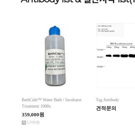
1차카테고리
2차카테고리
PCR System/PCR 소모품 (Bioer/Gunster) >
Top 100 Antibod
Lab Bottles / 플라스틱 제품 >
일반시약 list
Antibody list & 일반시약 list >
초자제품(유리) >
실험실용 소모품 >
스텐레스 실험기구 (제작품) >
식·음료 품질관리 제품 >
교반·분쇄 관련기기 >
분자생물학 / 미생물학 실험용품 >
BathCide™ Water Bath / Incubator
Tag Antibody
Tarsons Products >
가격
~
Treatment 1000x
견적문의
Nasco / Whirl-Pak (Sampling Bags) >
359,000원
Axygen >
3,590원
BD Falcon / Corning 제품 >