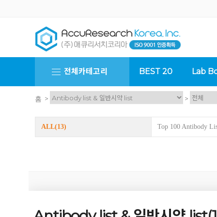
전체카테고리
BEST 20
Lab Bo
>
>
홈
ALL
(13)
Top 100 Antibody Lis
GILSON
ALP
Atago
Becton Dickinson
C
Brand
Antibody list & 일반시약 list(1