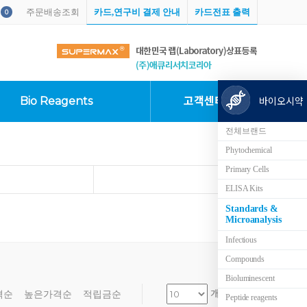
주문배송조회
카드,연구비 결제 안내
카드전표 출력
0
Bio Reagents
고객센터
바이오시약
전체브랜드
Phytochemical
Primary Cells
ELISA Kits
Standards &
Microanalysis
×
uperSoft
Tarsons
VWR
Waring Products
Infectious
Compounds
Bioluminescent
개씩 보기
격순
높은가격순
적립금순
Peptide reagents