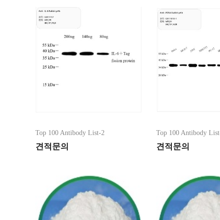
eppendorf >
VWR Cultureware >
SPL(에스피엘) 제품 >
Medicom (메디컴) >
펌프 / 계측·실험기기 >
일반 실험 기기 >
타이머 / 초시계 >
온습도계 / 풍속계 관련제품 >
안전용품 / 보관 데시게이터 >
임상병리학 실험용품 >
Top 100 Antibody List-2
Top 100 Antibody List
바이오 냉동보관 관리제품 >
견적문의
견적문의
여과지 / 측정지 제품 >
화학, 분석 실험제품 >
Battery Materials for R&D >
이벤트상품 >