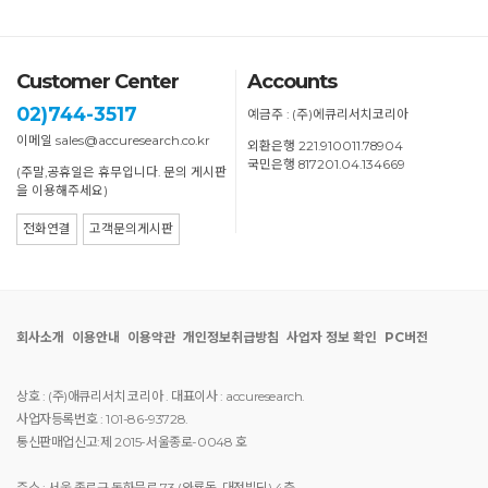
Customer Center
Accounts
02)744-3517
예금주 : (주)에큐리서치코리아
이메일 sales@accuresearch.co.kr
외환은행 221.910011.78904
국민은행 817201.04.134669
(주말,공휴일은 휴무입니다. 문의 게시판
을 이용해주세요)
전화연결
고객문의게시판
회사소개
이용안내
이용약관
개인정보취급방침
사업자 정보 확인
PC버전
상호 : (주)애큐리서치 코리아 . 대표이사 : accuresearch.
사업자등록번호 : 101-86-93728.
통신판매업신고:제 2015-서울종로-0048 호
주소 : 서울 종로구 돈화문로 73 (와룡동, 대정빌딩),4층.