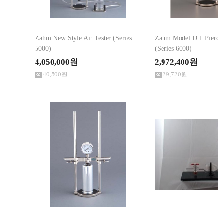
Zahm New Style Air Tester (Series
Zahm Model D.T.Pierc
5000)
(Series 6000)
4,050,000원
2,972,400원
40,500원
29,720원