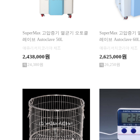
스텐레스 실험기구 (제작품) >
식·음료 품질관리 제품 >
교반·분쇄 관련기기 >
분자생물학 / 미생물학 실험용품 >
SuperMax 고압증기 멸균기 오토클
SuperMax 고압증기
Tarsons Products >
가격
~
레이브 Autoclave 50L
레이브 Autoclave 60L
Nasco / Whirl-Pak (Sampling Bags) >
애큐리서치코리아 제조
애큐리서치코리아 제조
Axygen >
2,438,000원
2,625,000원
BD Falcon / Corning 제품 >
24,380원
26,250원
eppendorf >
VWR Cultureware >
SPL(에스피엘) 제품 >
Medicom (메디컴) >
펌프 / 계측·실험기기 >
일반 실험 기기 >
타이머 / 초시계 >
온습도계 / 풍속계 관련제품 >
안전용품 / 보관 데시게이터 >