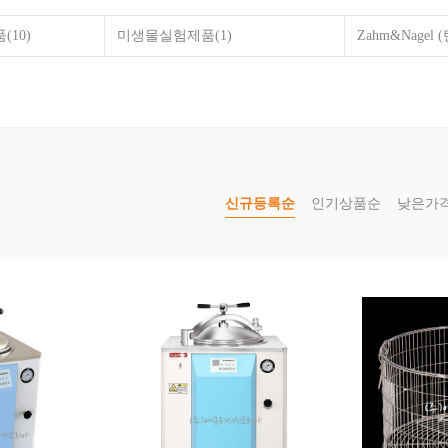
품
(10)
미생물실험제품
(1)
Zahm&Nage
asio
Corning
Medicom
Nasco
SIBATA
SuperMax
S
신규등록순
인기상품순
낮은가
3차카테고리
리제품
품
 (탄산음료실험)