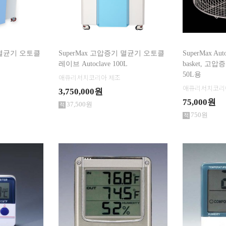
 멸균기 오토클
SuperMax 고압증기 멸균기 오토클
SuperMax Aut
레이브 Autoclave 100L
basket, 
50L용
애큐리서치코리아 제조
애큐리서치코리
3,750,000원
75,000원
37,500원
750원