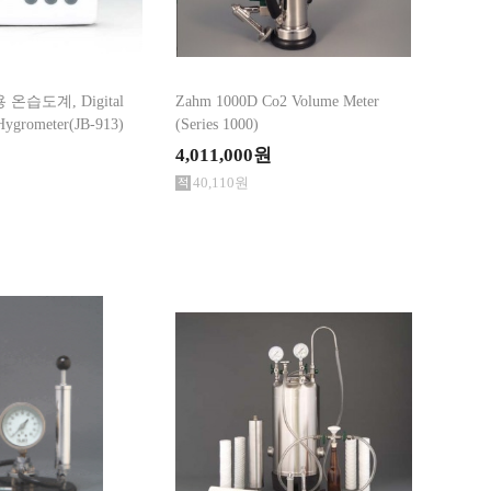
온습도계, Digital
Zahm 1000D Co2 Volume Meter
Hygrometer(JB-913)
(Series 1000)
4,011,000원
40,110원