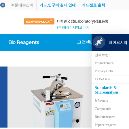
주문배송조회
카드,연구비 결제 안내
카드전표 출력
0
Bio Reagents
고객센터
바이오시약
전체브랜드
Phytochemical
Primary Cells
ELISA Kits
Standards &
Microanalysis
Infectious
Compounds
Bioluminescent
Peptide reagents