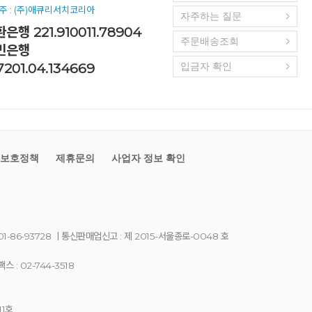
주 : (주)애큐리서치코리아
자주하는 질문
은행 221.910011.78904
주문배송조회
민은행
7201.04.134669
입금자 확인
보호정책
제휴문의
사업자 정보 확인
1-86-93728
ㅣ통신판매업신고 : 제 2015-서울종로-0048 호
스 : 02-744-3518
11호