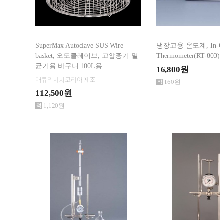
임상병리학 실험용품 >
바이오 냉동보관 관리제품 >
여과지 / 측정지 제품 >
SuperMax Autoclave SUS Wire
냉장고용 온도계, In-Ou
화학, 분석 실험제품 >
basket, 오토클레이브, 고압증기 멸
Thermometer(RT-803)
Battery Materials for R&D >
균기용 바구니 100L용
16,800원
이벤트상품 >
애큐리서치코리아 제조
160원
112,500원
1,120원