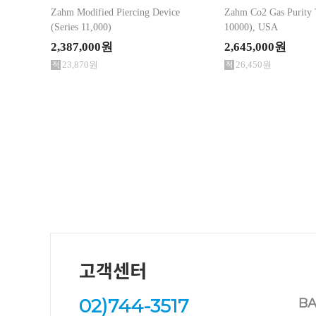
Zahm Modified Piercing Device
Zahm Co2 Gas Purity T
(Series 11,000)
10000), USA
2,387,000원
2,645,000원
23,870원
26,450원
고객센터
02)744-3517
BA