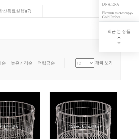
DNA/RNA
l (탄산음료실험)
(7)
Electron microscopy-
Gold Probes
최근 본 상품
×
uperSoft
Tarsons
VWR
Waring Products
개씩 보기
격순
높은가격순
적립금순
4차카테고리