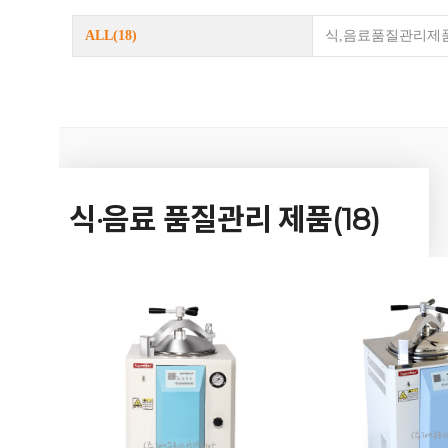
ALL
(18)
식,음료품질관리제
GILSON
ALP
Atago
Becton Dickinson
C
Brand
식·음료 품질관리 제품(18)
1차카테고리
2차카테고리
PCR System/PCR 소모품 (Bioer/Gunster) >
식,음료품질관
Lab Bottles / 플라스틱 제품 >
미생물실험제
Antibody list & 일반시약 list >
Zahm&Nagel
초자제품(유리) >
실험실용 소모품 >