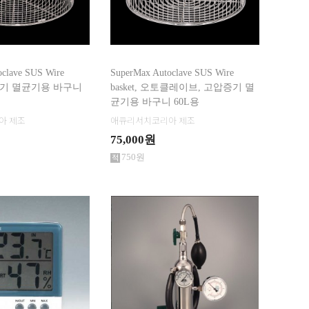
oclave SUS Wire
SuperMax Autoclave SUS Wire
검색
고압증기 멸균기용 바구니
basket, 오토클레이브, 고압증기 멸
균기용 바구니 60L용
아 제조
애큐리서치코리아 제조
75,000원
750원